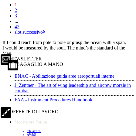
1
2
3
...
42
slot successivo
If I could reach from pole to pole or grasp the ocean with a span,
I would be measured by the soul. The mind’s the standard of the
Man.
NEWSLETTER
BAGAGLIO A MANO
ENAC - Abilitazione guida aree aeroportuali interne
J. Zentner - The art of wing leadership and aircrew morale in
combat
FAA - Instrument Procedures Handbook
OFFERTE DI LAVORO
Moderatore Forum
telelavoro
AV&S