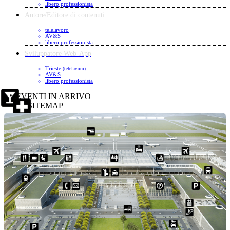
libero professionista
Autore/Editore di contenuti
telelavoro
AV&S
libero professionista
Sviluppatore Web-App
Trieste
(telelavoro)
AV&S
libero professionista
EVENTI IN ARRIVO
SITEMAP