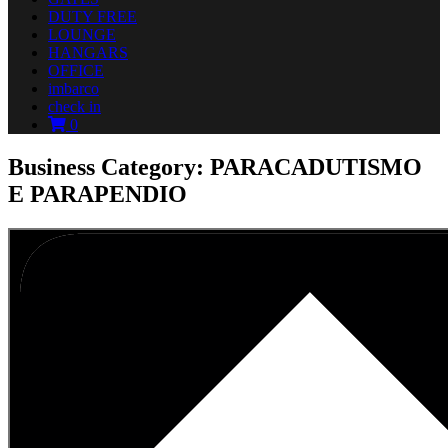
DUTY FREE
LOUNGE
HANGARS
OFFICE
imbarco
check in
0
Business Category: PARACADUTISMO
E PARAPENDIO