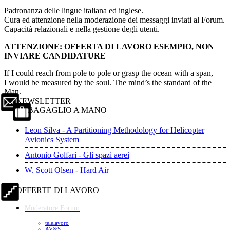
Padronanza delle lingue italiana ed inglese.
Cura ed attenzione nella moderazione dei messaggi inviati al Forum.
Capacità relazionali e nella gestione degli utenti.
ATTENZIONE: OFFERTA DI LAVORO ESEMPIO, NON
INVIARE CANDIDATURE
If I could reach from pole to pole or grasp the ocean with a span,
I would be measured by the soul. The mind’s the standard of the
Man.
NEWSLETTER
BAGAGLIO A MANO
Leon Silva - A Partitioning Methodology for Helicopter
Avionics System
Antonio Golfari - Gli spazi aerei
W. Scott Olsen - Hard Air
OFFERTE DI LAVORO
Moderatore Forum
telelavoro
AV&S