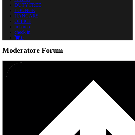
DUTY FREE
LOUNGE
HANGARS
OFFICE
imbarco
check in
0
Moderatore Forum