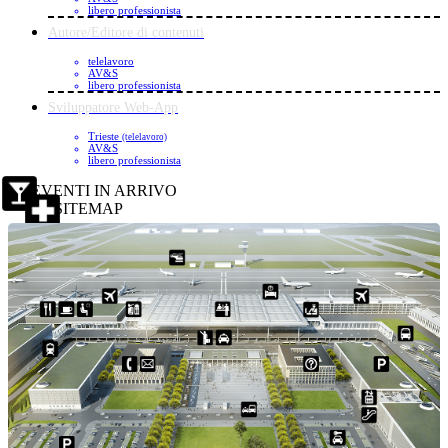
libero professionista
Autore/Editore di contenuti
telelavoro
AV&S
libero professionista
Sviluppatore Web-App
Trieste
(telelavoro)
AV&S
libero professionista
EVENTI IN ARRIVO
SITEMAP