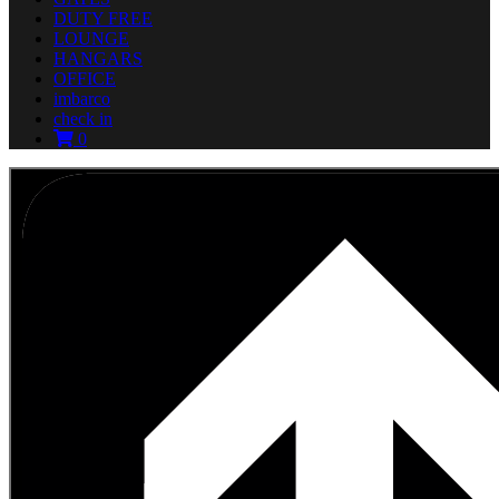
DUTY FREE
LOUNGE
HANGARS
OFFICE
imbarco
check in
0