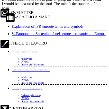
I would be measured by the soul. The mind’s the standard of the
Man.
NEWSLETTER
BAGAGLIO A MANO
Explanation of IFR enroute terms and symbols
V. Papponetti - Sostenibilità nel settore aeronautico in Europa
OFFERTE DI LAVORO
Moderatore Forum
telelavoro
AV&S
libero professionista
Autore/Editore di contenuti
telelavoro
AV&S
libero professionista
Sviluppatore Web-App
Trieste
(telelavoro)
AV&S
libero professionista
EVENTI IN ARRIVO