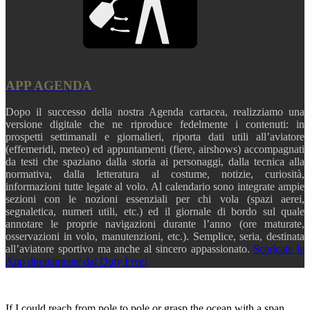
APP AGENDA
Dopo il successo della nostra Agenda cartacea, realizziamo una
versione digitale che ne riproduce fedelmente i contenuti: in
prospetti settimanali e giornalieri, riporta dati utili all’aviatore
(effemeridi, meteo) ed appuntamenti (fiere, airshows) accompagnati
da testi che spaziano dalla storia ai personaggi, dalla tecnica alla
normativa, dalla letteratura al costume, notizie, curiosità,
informazioni tutte legate al volo. Al calendario sono integrate ampie
sezioni con le nozioni essenziali per chi vola (spazi aerei,
segnaletica, numeri utili, etc.) ed il giornale di bordo sul quale
annotare le proprie navigazioni durante l’anno (ore maturate,
osservazioni in volo, manutenzioni, etc.). Semplice, seria, destinata
all’aviatore sportivo ma anche al sincero appassionato.
Scaricate la
App direttamente dal Duty Free!
If I could reach from pole to pole or grasp the ocean with a span,