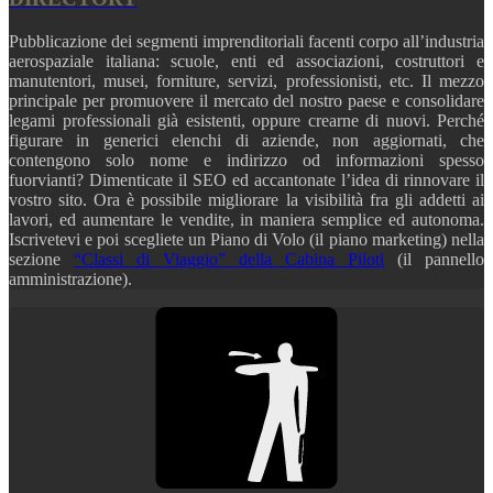
Pubblicazione dei segmenti imprenditoriali facenti corpo all’industria
aerospaziale italiana: scuole, enti ed associazioni, costruttori e
manutentori, musei, forniture, servizi, professionisti, etc. Il mezzo
principale per promuovere il mercato del nostro paese e consolidare
legami professionali già esistenti, oppure crearne di nuovi. Perché
figurare in generici elenchi di aziende, non aggiornati, che
contengono solo nome e indirizzo od informazioni spesso
fuorvianti? Dimenticate il SEO ed accantonate l’idea di rinnovare il
vostro sito. Ora è possibile migliorare la visibilità fra gli addetti ai
lavori, ed aumentare le vendite, in maniera semplice ed autonoma.
Iscrivetevi e poi scegliete un Piano di Volo (il piano marketing) nella
sezione
“Classi di Viaggio” della Cabina Piloti
(il pannello
amministrazione).