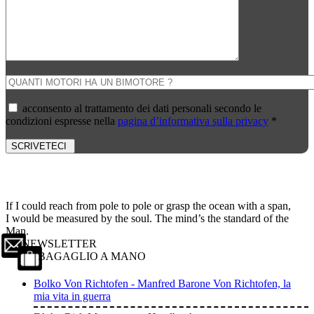
acconsento al trattamento dei dati personali secondo le
condizioni espresse nella
pagina d’informativa sulla privacy
*
SCRIVETECI
If I could reach from pole to pole or grasp the ocean with a span,
I would be measured by the soul. The mind’s the standard of the
Man.
NEWSLETTER
BAGAGLIO A MANO
Bolko Von Richtofen - Manfred Barone Von Richtofen, la
mia vita in guerra