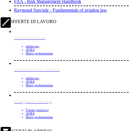
FAA - Risk Management Handbook
Raymond Speciale - Fundamentals of aviation law
OFFERTE DI LAVORO
Moderatore Forum
telelavoro
AV&S
libero professionista
Autore/Editore di contenuti
telelavoro
AV&S
libero professionista
Sviluppatore Web-App
Trieste
(telelavoro)
AV&S
libero professionista