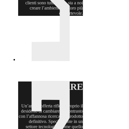
clienti sono tutti qui … sta a noi
creare l’ambiente per loro più
confortevole.
TROVARE
Un’ampia offerta riflette proprio il
desiderio di cambiare, in contrasto
con l’affannosa ricerca del prodotto
definitivo. Specialmente in un
settore tecnologico come quello