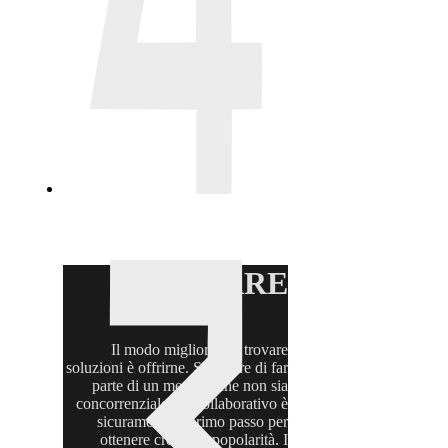
CREARE
Il modo migliore per trovare
soluzioni è offrirne. Scegliere di far
parte di un mercato che non sia
concorrenziale ma collaborativo è
sicuramente il primo passo per
ottenere credito e popolarità. I