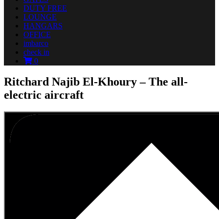
DUTY FREE
LOUNGE
HANGARS
OFFICE
imbarco
check in
0
Ritchard Najib El-Khoury – The all-
electric aircraft