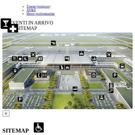
Trieste
(telelavoro)
AV&S
libero professionista
EVENTI IN ARRIVO
SITEMAP
×
SITEMAP