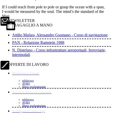
If I could reach from pole to pole or grasp the ocean with a span,
I would be measured by the soul. The mind’s the standard of the
Man.
NEWSLETTER
BAGAGLIO A MANO
Attilio Mafara, Alessandro Gusmano - Corso di navigazione
PAN - Relazione Ramstein 1988
N. Distefano - Corso infrastrutture aeroportuali, ferroviarie,
intermodali
OFFERTE DI LAVORO
Moderatore Forum
telelavoro
AV&S
libero professionista
Autore/Editore di contenuti
telelavoro
AV&S
libero professionista
Sviluppatore Web-App