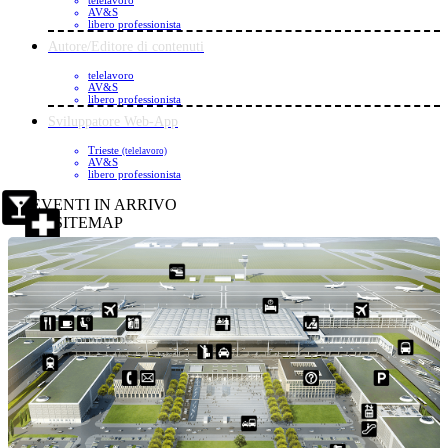
AV&S
libero professionista
Autore/Editore di contenuti
telelavoro
AV&S
libero professionista
Sviluppatore Web-App
Trieste
(telelavoro)
AV&S
libero professionista
EVENTI IN ARRIVO
SITEMAP