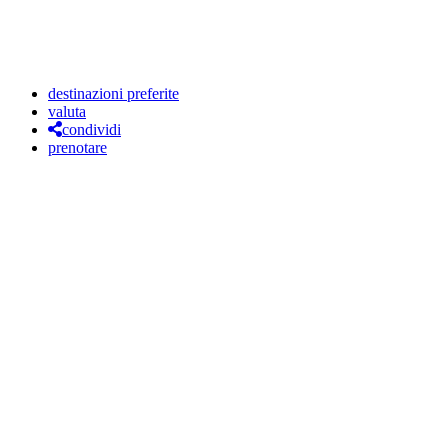
destinazioni preferite
valuta
condividi
prenotare