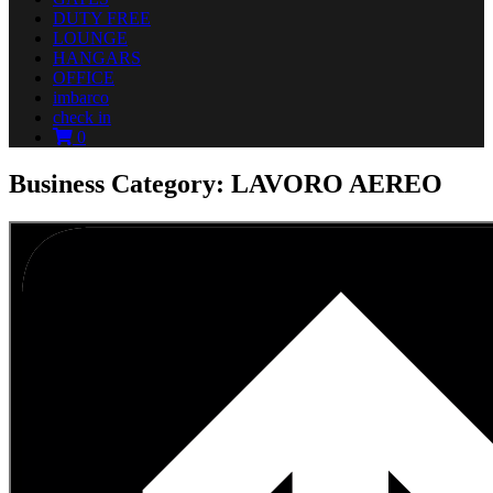
DUTY FREE
LOUNGE
HANGARS
OFFICE
imbarco
check in
0
Business Category: LAVORO AEREO