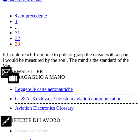
slot precedente
1
...
31
32
33
If I could reach from pole to pole or grasp the ocean with a span,
I would be measured by the soul. The mind’s the standard of the
Man.
NEWSLETTER
BAGAGLIO A MANO
Leggere le carte aeronautiche
G. & A. Kozlova - English in aviation communication
Aviation Electronics Glossary
OFFERTE DI LAVORO
Moderatore Forum
telelavoro