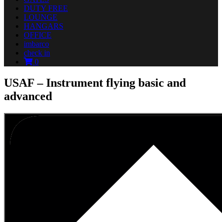
DUTY FREE
LOUNGE
HANGARS
OFFICE
imbarco
check in
0
USAF – Instrument flying basic and
advanced