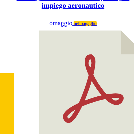
impiego aeronautico
omaggio
nel bagaglio