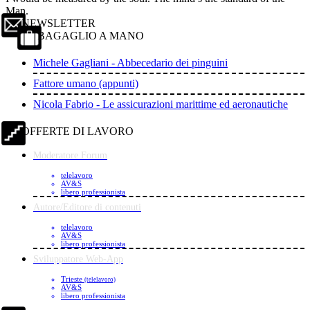
Man.
NEWSLETTER
BAGAGLIO A MANO
Michele Gagliani - Abbecedario dei pinguini
Fattore umano (appunti)
Nicola Fabrio - Le assicurazioni marittime ed aeronautiche
OFFERTE DI LAVORO
Moderatore Forum
telelavoro
AV&S
libero professionista
Autore/Editore di contenuti
telelavoro
AV&S
libero professionista
Sviluppatore Web-App
Trieste
(telelavoro)
AV&S
libero professionista