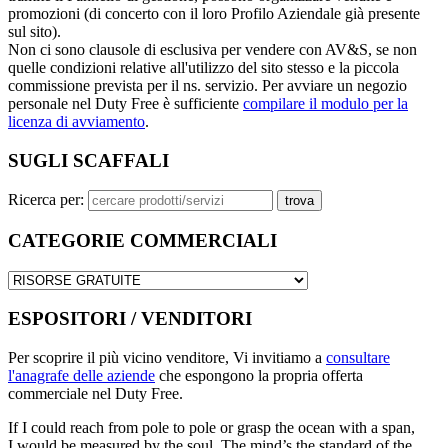
promozioni (di concerto con il loro Profilo Aziendale già presente
sul sito).
Non ci sono clausole di esclusiva per vendere con AV&S, se non
quelle condizioni relative all'utilizzo del sito stesso e la piccola
commissione prevista per il ns. servizio. Per avviare un negozio
personale nel Duty Free è sufficiente
compilare il modulo per la
licenza di avviamento
.
SUGLI SCAFFALI
Ricerca per:
CATEGORIE COMMERCIALI
ESPOSITORI / VENDITORI
Per scoprire il più vicino venditore, Vi invitiamo a
consultare
l'anagrafe delle aziende
che espongono la propria offerta
commerciale nel Duty Free.
If I could reach from pole to pole or grasp the ocean with a span,
I would be measured by the soul. The mind’s the standard of the