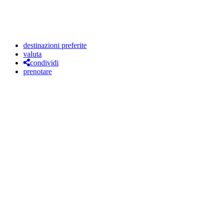
destinazioni preferite
valuta
condividi
prenotare