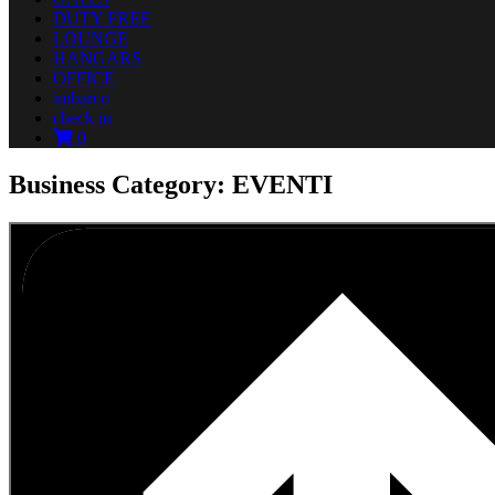
DUTY FREE
LOUNGE
HANGARS
OFFICE
imbarco
check in
0
Business Category: EVENTI