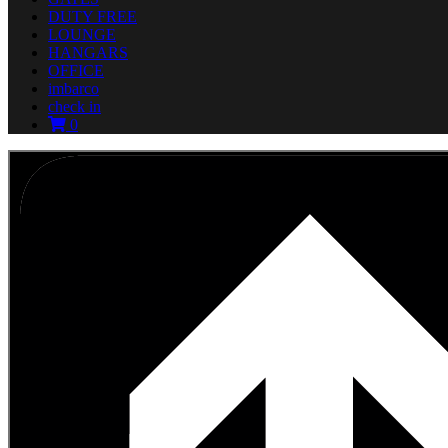
DUTY FREE
LOUNGE
HANGARS
OFFICE
imbarco
check in
0