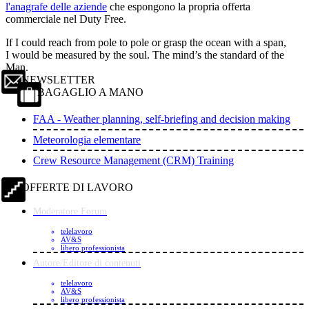
l'anagrafe delle aziende
che espongono la propria offerta
commerciale nel Duty Free.
If I could reach from pole to pole or grasp the ocean with a span,
I would be measured by the soul. The mind’s the standard of the
Man.
NEWSLETTER
BAGAGLIO A MANO
FAA - Weather planning, self-briefing and decision making
Meteorologia elementare
Crew Resource Management (CRM) Training
OFFERTE DI LAVORO
Moderatore Forum
telelavoro
AV&S
libero professionista
Autore/Editore di contenuti
telelavoro
AV&S
libero professionista