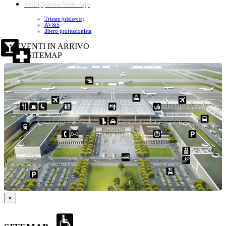
Sviluppatore Web-App
Trieste
(telelavoro)
AV&S
libero professionista
EVENTI IN ARRIVO
SITEMAP
×