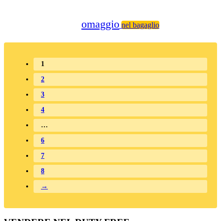
omaggio
nel bagaglio
1
2
3
4
…
6
7
8
→