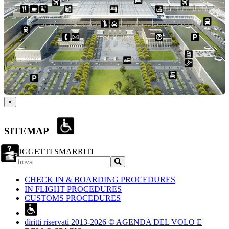
×
SITEMAP
OGGETTI SMARRITI
CHECK IN & BOARDING PROCEDURES
IN FLIGHT PROCEDURES
CUSTOMS PROCEDURES
diritti riservati 2013-2026 © AGENDA DEL VOLO E