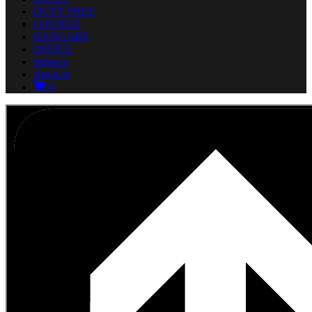
DUTY FREE
LOUNGE
HANGARS
OFFICE
imbarco
check in
0