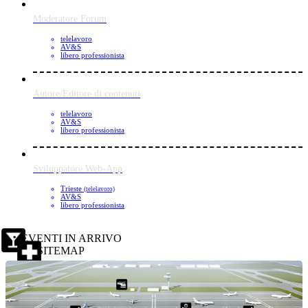
Moderatore Forum
telelavoro
AV&S
libero professionista
Autore/Editore di contenuti
telelavoro
AV&S
libero professionista
Sviluppatore Web-App
Trieste
(telelavoro)
AV&S
libero professionista
EVENTI IN ARRIVO
SITEMAP