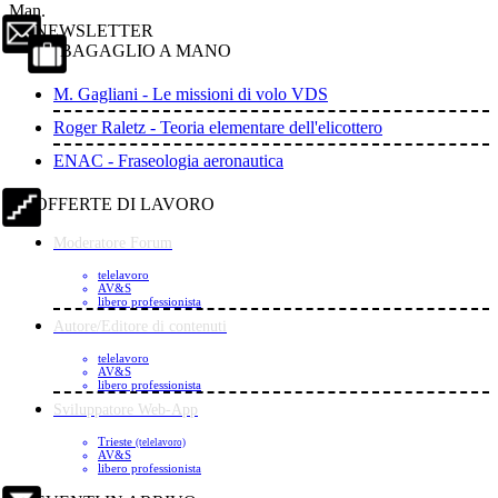
Man.
NEWSLETTER
BAGAGLIO A MANO
M. Gagliani - Le missioni di volo VDS
Roger Raletz - Teoria elementare dell'elicottero
ENAC - Fraseologia aeronautica
OFFERTE DI LAVORO
Moderatore Forum
telelavoro
AV&S
libero professionista
Autore/Editore di contenuti
telelavoro
AV&S
libero professionista
Sviluppatore Web-App
Trieste
(telelavoro)
AV&S
libero professionista