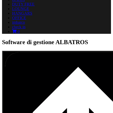
DUTY FREE
LOUNGE
HANGARS
OFFICE
imbarco
check in
0
Software di gestione ALBATROS