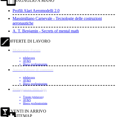
BAGAGLIO A MANO
Profili Alari Aeromodelli 2.0
Massimiliano Carnevale - Tecnologie delle costruzioni
aeronautiche
A. T. Benjamin - Secrets of mental math
OFFERTE DI LAVORO
Moderatore Forum
telelavoro
AV&S
libero professionista
Autore/Editore di contenuti
telelavoro
AV&S
libero professionista
Sviluppatore Web-App
Trieste
(telelavoro)
AV&S
libero professionista
EVENTI IN ARRIVO
SITEMAP