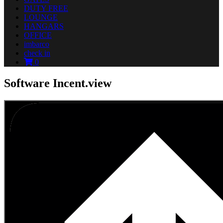
DUTY FREE
LOUNGE
HANGARS
OFFICE
imbarco
check in
0
Software Incent.view