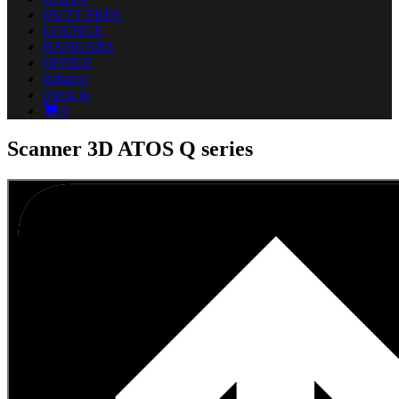
DUTY FREE
LOUNGE
HANGARS
OFFICE
imbarco
check in
0
Scanner 3D ATOS Q series