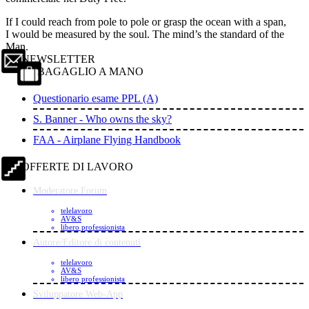
If I could reach from pole to pole or grasp the ocean with a span,
I would be measured by the soul. The mind’s the standard of the
Man.
NEWSLETTER
BAGAGLIO A MANO
Questionario esame PPL (A)
S. Banner - Who owns the sky?
FAA - Airplane Flying Handbook
OFFERTE DI LAVORO
Moderatore Forum
telelavoro
AV&S
libero professionista
Autore/Editore di contenuti
telelavoro
AV&S
libero professionista
Sviluppatore Web-App