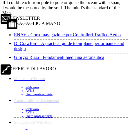
If I could reach from pole to pole or grasp the ocean with a span,
I would be measured by the soul. The mind’s the standard of the
Man.
NEWSLETTER
BAGAGLIO A MANO
ENAV - Corso navigazione per Controllori Traffico Aereo
D. Crawford - A practical guide to airplane performance and
design
Giorgio Rizzi - Fondamenti medicina aeronautica
OFFERTE DI LAVORO
Moderatore Forum
telelavoro
AV&S
libero professionista
Autore/Editore di contenuti
telelavoro
AV&S
libero professionista
Sviluppatore Web-App