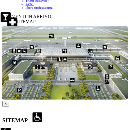
Trieste
(telelavoro)
AV&S
libero professionista
EVENTI IN ARRIVO
SITEMAP
×
SITEMAP