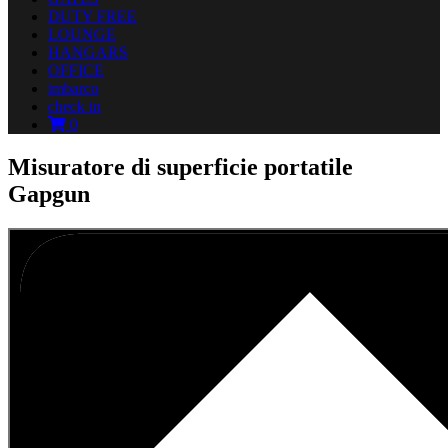
DUTY FREE
LOUNGE
HANGARS
OFFICE
imbarco
check in
0
Misuratore di superficie portatile
Gapgun