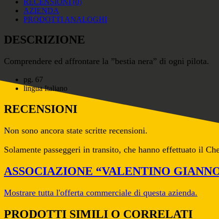
RECENSIONI (0)
AZIENDA
PRODOTTI ANALOGHI
DESCRIZIONE
Comprendere ed affrontare la ”bestia nera” di ogni pilota.
pg. 67
lingua Italiano
RECENSIONI
Non sono ancora state scritte recensioni.
Solamente passeggeri in transito, che hanno effettuato il Ch
ASSOCIAZIONE “VALENTINO GIANNO
Mostrare tutta l'offerta commerciale di questa azienda.
PRODOTTI SIMILI O CORRELATI