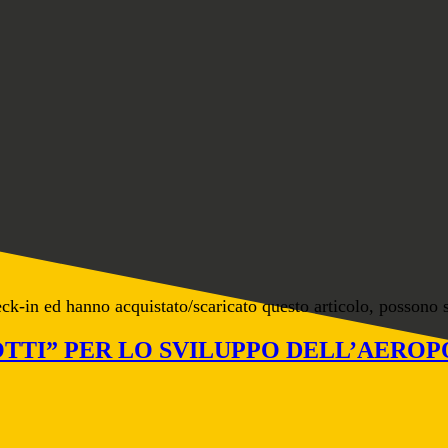
eck-in ed hanno acquistato/scaricato questo articolo, possono 
TTI” PER LO SVILUPPO DELL’AEROPO