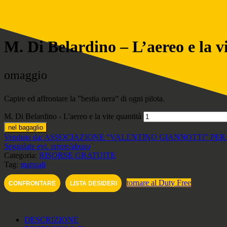
M. Di Belardino – L’aereo e la v
omaggio
Capire ed affrontare la ”bestia nera” di ogni pilota.
M. Di Belardino - L'aereo e la vite quantità
nel bagaglio
Venduto da: ASSOCIAZIONE “VALENTINO GIANNOTTI” PE
Segnalate evt. errore/abuso
Categoria:
RISORSE GRATUITE
Tag:
manuali
tornare al Duty Free
CONFRONTARE
LISTA DESIDERI
DESCRIZIONE