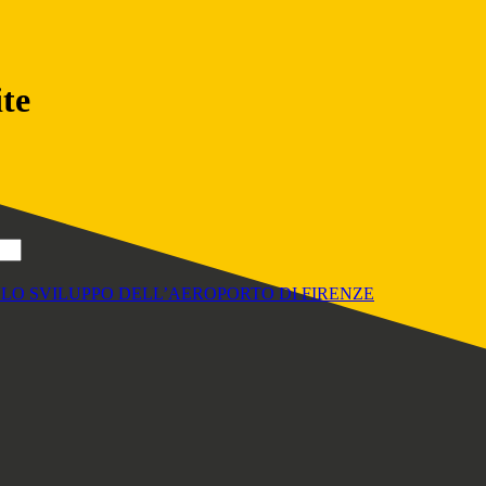
ite
R LO SVILUPPO DELL’AEROPORTO DI FI­RENZE