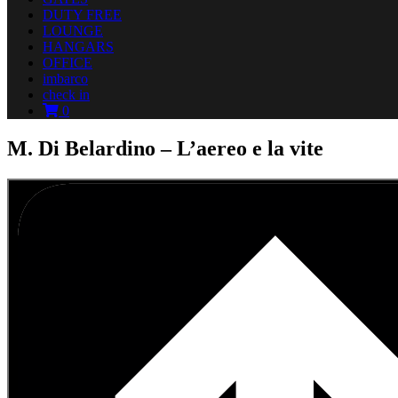
DUTY FREE
LOUNGE
HANGARS
OFFICE
imbarco
check in
0
M. Di Belardino – L’aereo e la vite