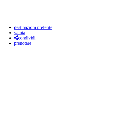
destinazioni preferite
valuta
condividi
prenotare