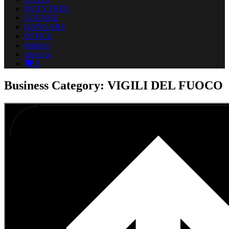
DUTY FREE
LOUNGE
HANGARS
OFFICE
imbarco
check in
0
Business Category: VIGILI DEL FUOCO