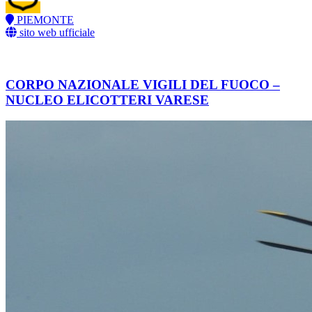
PIEMONTE
sito web ufficiale
CORPO NAZIONALE VIGILI DEL FUOCO –
NUCLEO ELICOTTERI VARESE