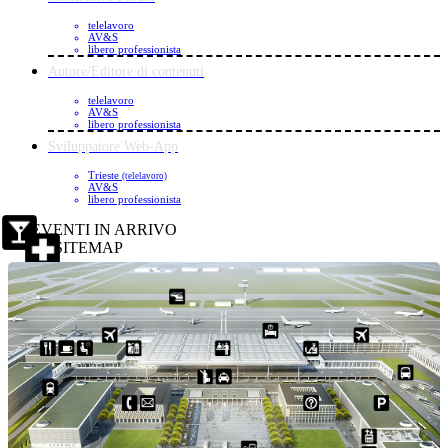
telelavoro
AV&S
libero professionista
Autore/Editore di contenuti
telelavoro
AV&S
libero professionista
Sviluppatore Web-App
Trieste
(telelavoro)
AV&S
libero professionista
EVENTI IN ARRIVO
SITEMAP