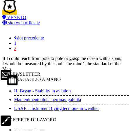
VENETO
sito web ufficiale
slot precedente
1
2
If I could reach from pole to pole or grasp the ocean with a span,
I would be measured by the soul. The mind’s the standard of the
Man.
NEWSLETTER
BAGAGLIO A MANO
H. Bryan - Stability in aviation
Mantenimento della aeronavigabilità
USAF - Instrument flying tecnique in weather
OFFERTE DI LAVORO
Moderatore Forum