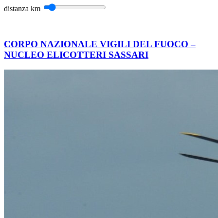
distanza
km
CORPO NAZIONALE VIGILI DEL FUOCO –
NUCLEO ELICOTTERI SASSARI