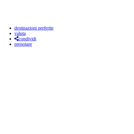
destinazioni preferite
valuta
condividi
prenotare