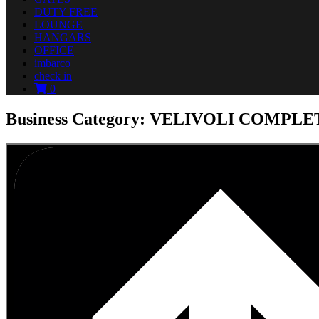
DUTY FREE
LOUNGE
HANGARS
OFFICE
imbarco
check in
0
Business Category: VELIVOLI COMPLE