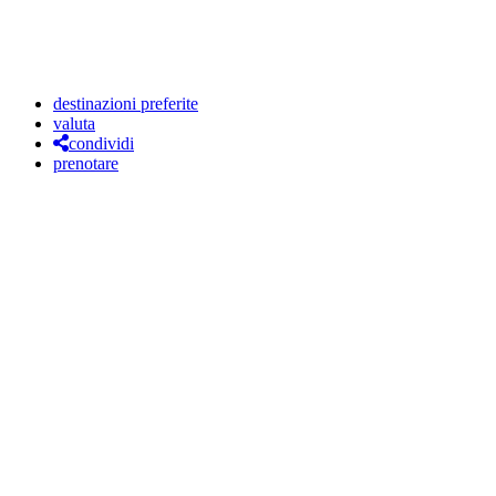
destinazioni preferite
valuta
condividi
prenotare