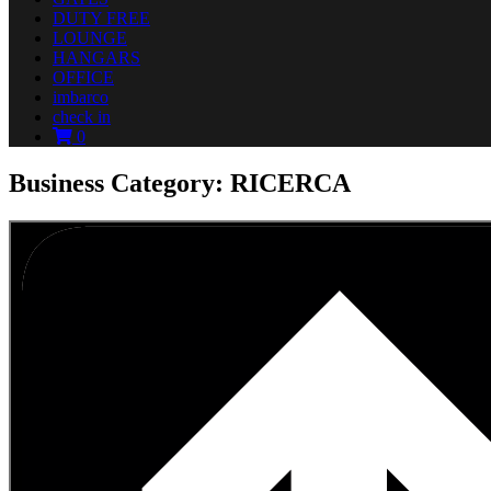
DUTY FREE
LOUNGE
HANGARS
OFFICE
imbarco
check in
0
Business Category: RICERCA