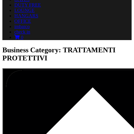
DUTY FREE
LOUNGE
HANGARS
OFFICE
imbarco
check in
0
Business Category: TRATTAMENTI
PROTETTIVI