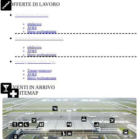
OFFERTE DI LAVORO
Moderatore Forum
telelavoro
AV&S
libero professionista
Autore/Editore di contenuti
telelavoro
AV&S
libero professionista
Sviluppatore Web-App
Trieste
(telelavoro)
AV&S
libero professionista
EVENTI IN ARRIVO
SITEMAP