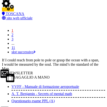
TOSCANA
sito web ufficiale
1
2
3
...
11
slot successivo
If I could reach from pole to pole or grasp the ocean with a span,
I would be measured by the soul. The mind’s the standard of the
Man.
NEWSLETTER
BAGAGLIO A MANO
VVFF - Manuale di formazione aeroportuale
A. T. Benjamin - Secrets of mental math
Questionario esame PPL (A)