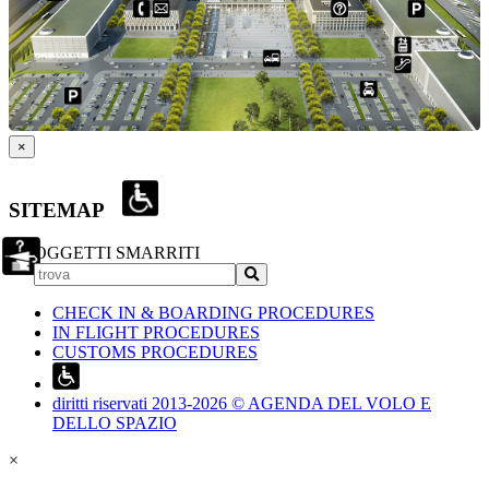
×
SITEMAP
OGGETTI SMARRITI
CHECK IN & BOARDING PROCEDURES
IN FLIGHT PROCEDURES
CUSTOMS PROCEDURES
diritti riservati 2013-2026 © AGENDA DEL VOLO E
DELLO SPAZIO
×