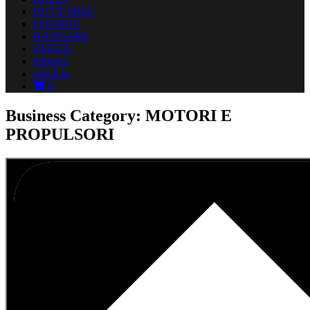
DUTY FREE
LOUNGE
HANGARS
OFFICE
imbarco
check in
0
Business Category: MOTORI E
PROPULSORI