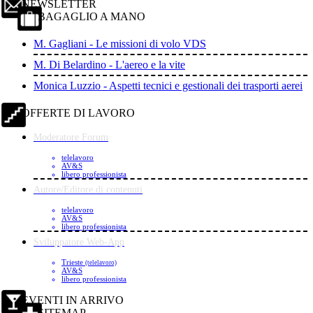
NEWSLETTER
BAGAGLIO A MANO
M. Gagliani - Le missioni di volo VDS
M. Di Belardino - L'aereo e la vite
Monica Luzzio - Aspetti tecnici e gestionali dei trasporti aerei
OFFERTE DI LAVORO
Moderatore Forum
telelavoro
AV&S
libero professionista
Autore/Editore di contenuti
telelavoro
AV&S
libero professionista
Sviluppatore Web-App
Trieste
(telelavoro)
AV&S
libero professionista
EVENTI IN ARRIVO
SITEMAP