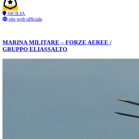
SICILIA
sito web ufficiale
MARINA MILITARE – FORZE AEREE /
GRUPPO ELIASSALTO