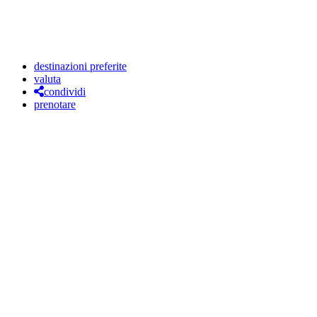
destinazioni preferite
valuta
condividi
prenotare