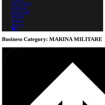
DUTY FREE
LOUNGE
HANGARS
OFFICE
imbarco
check in
0
Business Category: MARINA MILITARE