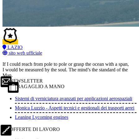
LAZIO
sito web ufficiale
If I could reach from pole to pole or grasp the ocean with a span,
I would be measured by the soul. The mind’s the standard of the
Man.
NEWSLETTER
BAGAGLIO A MANO
Sistemi di verniciatura avanzati per applicazioni aerospaziali
Monica Luzzio - Aspetti tecnici e gestionali dei trasporti aerei
Leaning Lycoming engines
OFFERTE DI LAVORO