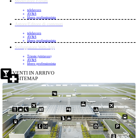
Moderatore Forum
telelavoro
AV&S
libero professionista
Autore/Editore di contenuti
telelavoro
AV&S
libero professionista
Sviluppatore Web-App
Trieste
(telelavoro)
AV&S
libero professionista
EVENTI IN ARRIVO
SITEMAP