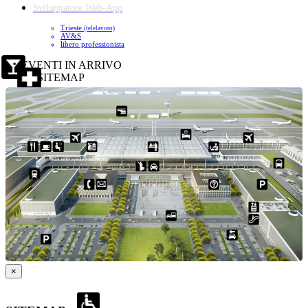
Sviluppatore Web-App
Trieste
(telelavoro)
AV&S
libero professionista
EVENTI IN ARRIVO
SITEMAP
×