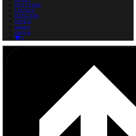
DUTY FREE
LOUNGE
HANGARS
OFFICE
imbarco
check in
0