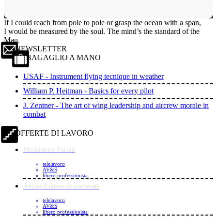
If I could reach from pole to pole or grasp the ocean with a span,
I would be measured by the soul. The mind’s the standard of the
Man.
NEWSLETTER
BAGAGLIO A MANO
USAF - Instrument flying tecnique in weather
William P. Heitman - Basics for every pilot
J. Zentner - The art of wing leadership and aircrew morale in
combat
OFFERTE DI LAVORO
Moderatore Forum
telelavoro
AV&S
libero professionista
Autore/Editore di contenuti
telelavoro
AV&S
libero professionista