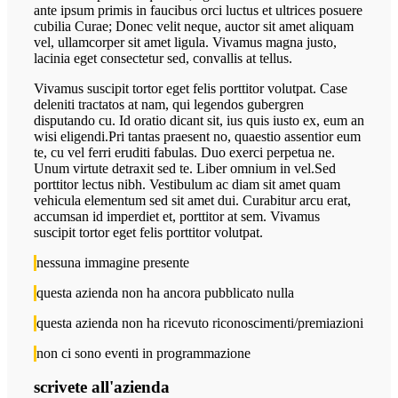
ante ipsum primis in faucibus orci luctus et ultrices posuere
cubilia Curae; Donec velit neque, auctor sit amet aliquam
vel, ullamcorper sit amet ligula. Vivamus magna justo,
lacinia eget consectetur sed, convallis at tellus.
Vivamus suscipit tortor eget felis porttitor volutpat. Case
deleniti tractatos at nam, qui legendos gubergren
disputando cu. Id oratio dicant sit, ius quis iusto ex, eum an
wisi eligendi.Pri tantas praesent no, quaestio assentior eum
te, cu vel ferri eruditi fabulas. Duo exerci perpetua ne.
Unum virtute detraxit sed te. Liber omnium in vel.Sed
porttitor lectus nibh. Vestibulum ac diam sit amet quam
vehicula elementum sed sit amet dui. Curabitur arcu erat,
accumsan id imperdiet et, porttitor at sem. Vivamus
suscipit tortor eget felis porttitor volutpat.
nessuna immagine presente
questa azienda non ha ancora pubblicato nulla
questa azienda non ha ricevuto riconoscimenti/premiazioni
non ci sono eventi in programmazione
scrivete all'azienda