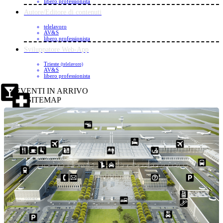
libero professionista
Autore/Editore di contenuti
telelavoro
AV&S
libero professionista
Sviluppatore Web-App
Trieste
(telelavoro)
AV&S
libero professionista
EVENTI IN ARRIVO
SITEMAP