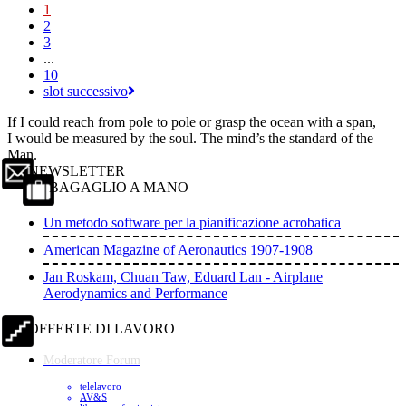
1
2
3
...
10
slot successivo
If I could reach from pole to pole or grasp the ocean with a span,
I would be measured by the soul. The mind’s the standard of the
Man.
NEWSLETTER
BAGAGLIO A MANO
Un metodo software per la pianificazione acrobatica
American Magazine of Aeronautics 1907-1908
Jan Roskam, Chuan Taw, Eduard Lan - Airplane
Aerodynamics and Performance
OFFERTE DI LAVORO
Moderatore Forum
telelavoro
AV&S