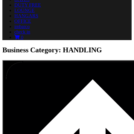
DUTY FREE
LOUNGE
HANGARS
OFFICE
imbarco
check in
0
Business Category: HANDLING