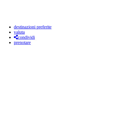
destinazioni preferite
valuta
condividi
prenotare