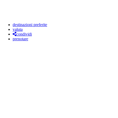
destinazioni preferite
valuta
condividi
prenotare