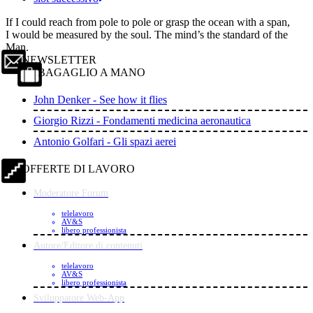
If I could reach from pole to pole or grasp the ocean with a span,
I would be measured by the soul. The mind’s the standard of the
Man.
NEWSLETTER
BAGAGLIO A MANO
John Denker - See how it flies
Giorgio Rizzi - Fondamenti medicina aeronautica
Antonio Golfari - Gli spazi aerei
OFFERTE DI LAVORO
Moderatore Forum
telelavoro
AV&S
libero professionista
Autore/Editore di contenuti
telelavoro
AV&S
libero professionista
Sviluppatore Web-App