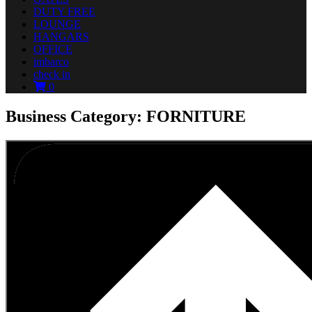
DUTY FREE
LOUNGE
HANGARS
OFFICE
imbarco
check in
0
Business Category: FORNITURE