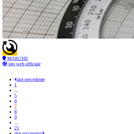
MARCHE
sito web ufficiale
slot precedente
1
...
5
6
7
8
9
...
21
slot successivo