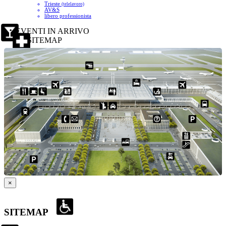
Trieste
(telelavoro)
AV&S
libero professionista
EVENTI IN ARRIVO
SITEMAP
×
SITEMAP