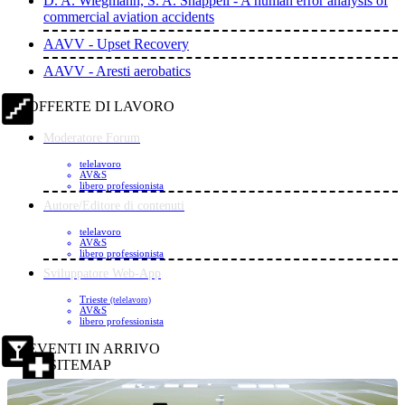
D. A. Wiegmann, S. A. Shappell - A human error analysis of
commercial aviation accidents
AAVV - Upset Recovery
AAVV - Aresti aerobatics
OFFERTE DI LAVORO
Moderatore Forum
telelavoro
AV&S
libero professionista
Autore/Editore di contenuti
telelavoro
AV&S
libero professionista
Sviluppatore Web-App
Trieste
(telelavoro)
AV&S
libero professionista
EVENTI IN ARRIVO
SITEMAP