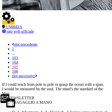
UMBRIA
sito web ufficiale
slot precedente
1
...
103
104
105
106
slot successivo
If I could reach from pole to pole or grasp the ocean with a span,
I would be measured by the soul. The mind’s the standard of the
Man.
NEWSLETTER
BAGAGLIO A MANO