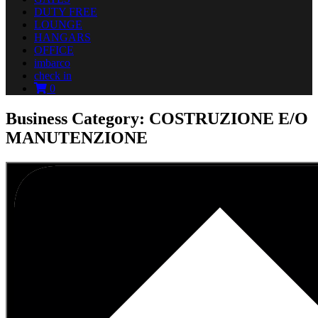
DUTY FREE
LOUNGE
HANGARS
OFFICE
imbarco
check in
0
Business Category: COSTRUZIONE E/O
MANUTENZIONE