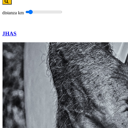
distanza
km
JHAS