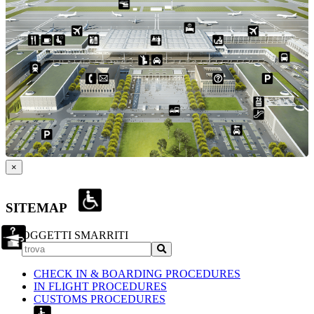
×
SITEMAP
OGGETTI SMARRITI
CHECK IN & BOARDING PROCEDURES
IN FLIGHT PROCEDURES
CUSTOMS PROCEDURES