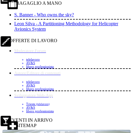
BAGAGLIO A MANO
S. Banner - Who owns the sky?
Leon Silva - A Partitioning Methodology for Helicopter
Avionics System
OFFERTE DI LAVORO
Moderatore Forum
telelavoro
AV&S
libero professionista
Autore/Editore di contenuti
telelavoro
AV&S
libero professionista
Sviluppatore Web-App
Trieste
(telelavoro)
AV&S
libero professionista
EVENTI IN ARRIVO
SITEMAP