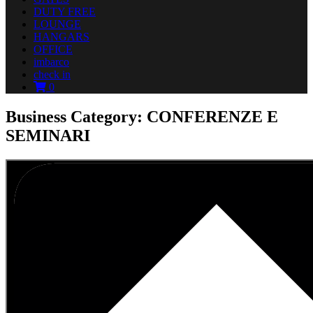
DUTY FREE
LOUNGE
HANGARS
OFFICE
imbarco
check in
0
Business Category: CONFERENZE E
SEMINARI