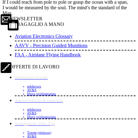
If I could reach from pole to pole or grasp the ocean with a span,
I would be measured by the soul. The mind’s the standard of the
Man.
NEWSLETTER
BAGAGLIO A MANO
Aviation Electronics Glossary
AAVV - Precision Guided Munitions
FAA - Airplane Flying Handbook
OFFERTE DI LAVORO
Moderatore Forum
telelavoro
AV&S
libero professionista
Autore/Editore di contenuti
telelavoro
AV&S
libero professionista
Sviluppatore Web-App
Trieste
(telelavoro)
AV&S