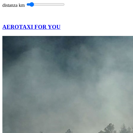
distanza
km
AEROTAXI FOR YOU