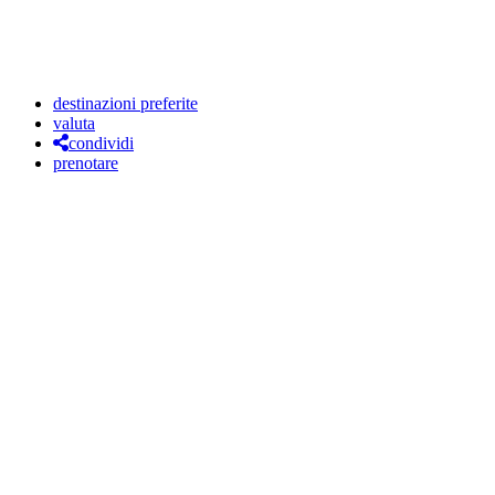
destinazioni preferite
valuta
condividi
prenotare