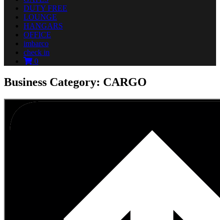
DUTY FREE
LOUNGE
HANGARS
OFFICE
imbarco
check in
0
Business Category: CARGO