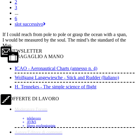
2
3
...
6
slot successivo
If I could reach from pole to pole or grasp the ocean with a span,
I would be measured by the soul. The mind’s the standard of the
Man.
NEWSLETTER
BAGAGLIO A MANO
ICAO - Aeronautical Charts (annesso n. 4)
Wolfgang Langewiesche - Stick and Rudder (Italiano)
H. Tennekes - The simple science of flight
OFFERTE DI LAVORO
Moderatore Forum
telelavoro
AV&S
libero professionista
Autore/Editore di contenuti