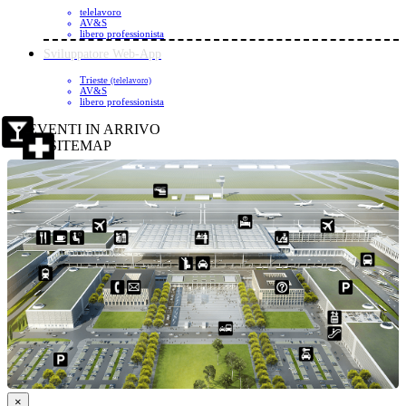
telelavoro
AV&S
libero professionista
Sviluppatore Web-App
Trieste
(telelavoro)
AV&S
libero professionista
EVENTI IN ARRIVO
SITEMAP
×