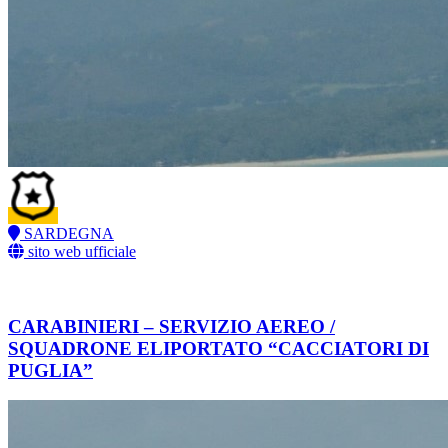
SARDEGNA
sito web ufficiale
CARABINIERI – SERVIZIO AEREO /
SQUADRONE ELIPORTATO “CACCIATORI DI
PUGLIA”