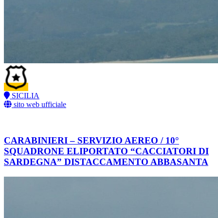
SICILIA
sito web ufficiale
CARABINIERI – SERVIZIO AEREO / 10°
SQUADRONE ELIPORTATO “CACCIATORI DI
SARDEGNA” DISTACCAMENTO ABBASANTA