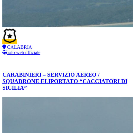
CALABRIA
sito web ufficiale
CARABINIERI – SERVIZIO AEREO /
SQUADRONE ELIPORTATO “CACCIATORI DI
SICILIA”