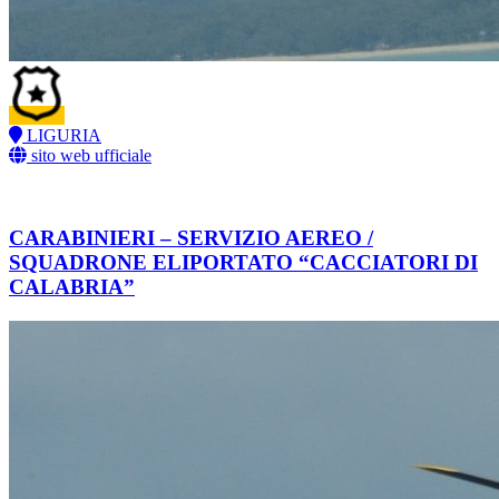
LIGURIA
sito web ufficiale
CARABINIERI – SERVIZIO AEREO /
SQUADRONE ELIPORTATO “CACCIATORI DI
CALABRIA”