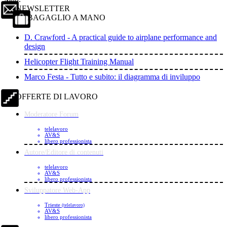
NEWSLETTER
BAGAGLIO A MANO
D. Crawford - A practical guide to airplane performance and
design
Helicopter Flight Training Manual
Marco Festa - Tutto e subito: il diagramma di inviluppo
OFFERTE DI LAVORO
Moderatore Forum
telelavoro
AV&S
libero professionista
Autore/Editore di contenuti
telelavoro
AV&S
libero professionista
Sviluppatore Web-App
Trieste
(telelavoro)
AV&S
libero professionista