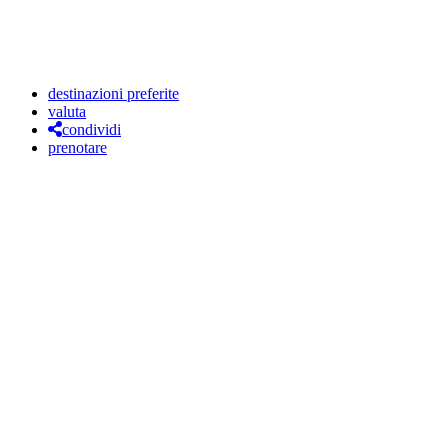
destinazioni preferite
valuta
condividi
prenotare