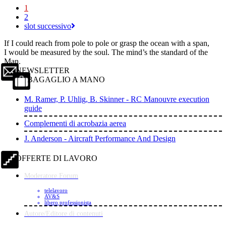
1
2
slot successivo
If I could reach from pole to pole or grasp the ocean with a span,
I would be measured by the soul. The mind’s the standard of the
Man.
NEWSLETTER
BAGAGLIO A MANO
M. Ramer, P. Uhlig, B. Skinner - RC Manouvre execution
guide
Complementi di acrobazia aerea
J. Anderson - Aircraft Performance And Design
OFFERTE DI LAVORO
Moderatore Forum
telelavoro
AV&S
libero professionista
Autore/Editore di contenuti