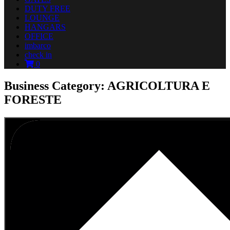
DUTY FREE
LOUNGE
HANGARS
OFFICE
imbarco
check in
0
Business Category: AGRICOLTURA E
FORESTE