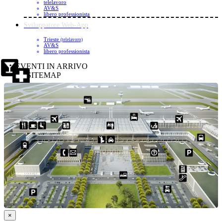
telelavoro
AV&S
libero professionista
Sviluppatore Web-App
Trieste
(telelavoro)
AV&S
libero professionista
EVENTI IN ARRIVO
SITEMAP
×