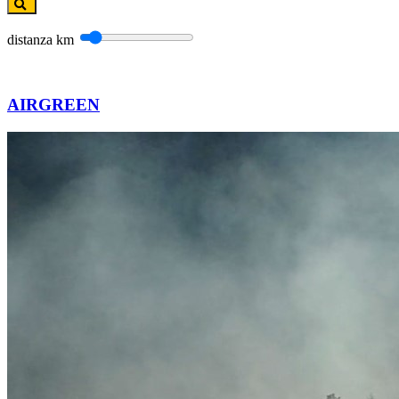
distanza
km
AIRGREEN