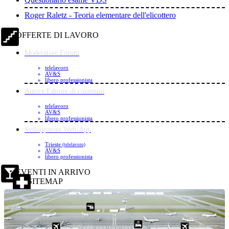
Roger Raletz - Teoria elementare dell'elicottero
OFFERTE DI LAVORO
Moderatore Forum
telelavoro
AV&S
libero professionista
Autore/Editore di contenuti
telelavoro
AV&S
libero professionista
Sviluppatore Web-App
Trieste
(telelavoro)
AV&S
libero professionista
EVENTI IN ARRIVO
SITEMAP