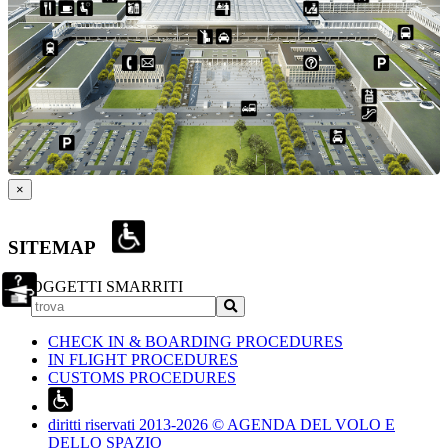
×
SITEMAP
OGGETTI SMARRITI
CHECK IN & BOARDING PROCEDURES
IN FLIGHT PROCEDURES
CUSTOMS PROCEDURES
diritti riservati 2013-2026 © AGENDA DEL VOLO E
DELLO SPAZIO