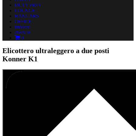
DUTY FREE
LOUNGE
HANGARS
OFFICE
imbarco
check in
0
Elicottero ultraleggero a due posti
Konner K1