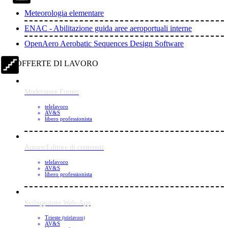
Meteorologia elementare
ENAC - Abilitazione guida aree aeroportuali interne
OpenAero Aerobatic Sequences Design Software
OFFERTE DI LAVORO
Moderatore Forum
telelavoro
AV&S
libero professionista
Autore/Editore di contenuti
telelavoro
AV&S
libero professionista
Sviluppatore Web-App
Trieste
(telelavoro)
AV&S