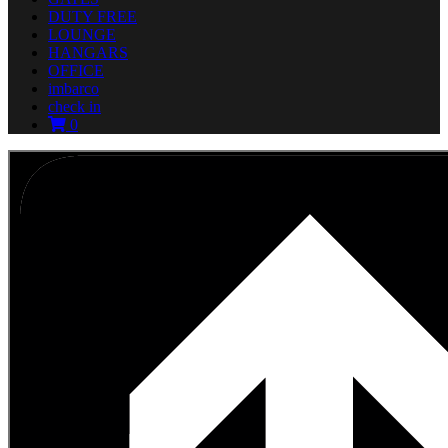
DUTY FREE
LOUNGE
HANGARS
OFFICE
imbarco
check in
0