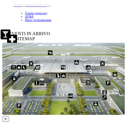
Sviluppatore Web-App
Trieste
(telelavoro)
AV&S
libero professionista
EVENTI IN ARRIVO
SITEMAP
×