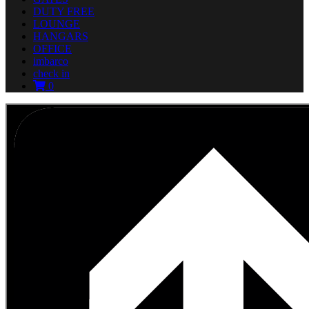
DUTY FREE
LOUNGE
HANGARS
OFFICE
imbarco
check in
0