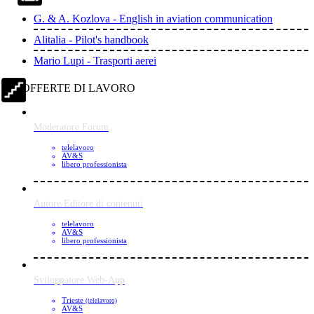
G. & A. Kozlova - English in aviation communication
Alitalia - Pilot's handbook
Mario Lupi - Trasporti aerei
OFFERTE DI LAVORO
Moderatore Forum
telelavoro
AV&S
libero professionista
Autore/Editore di contenuti
telelavoro
AV&S
libero professionista
Sviluppatore Web-App
Trieste
(telelavoro)
AV&S