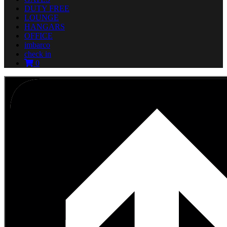
DUTY FREE
LOUNGE
HANGARS
OFFICE
imbarco
check in
0