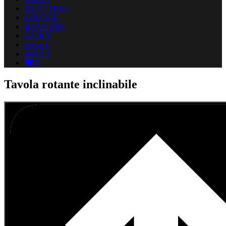
DUTY FREE
LOUNGE
HANGARS
OFFICE
imbarco
check in
0
Tavola rotante inclinabile