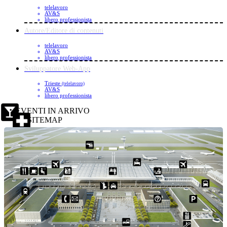
telelavoro
AV&S
libero professionista
Autore/Editore di contenuti
telelavoro
AV&S
libero professionista
Sviluppatore Web-App
Trieste
(telelavoro)
AV&S
libero professionista
EVENTI IN ARRIVO
SITEMAP