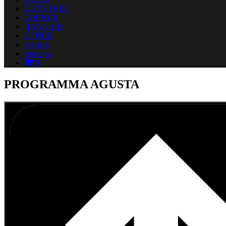
DUTY FREE
LOUNGE
HANGARS
OFFICE
imbarco
check in
0
PROGRAMMA AGUSTA