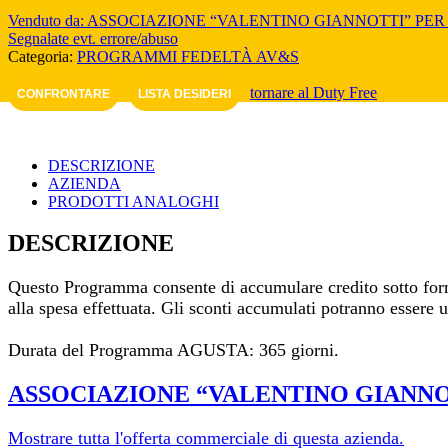
Venduto da: ASSOCIAZIONE “VALENTINO GIANNOTTI” PE
Segnalate evt. errore/abuso
Categoria:
PROGRAMMI FEDELTÀ AV&S
tornare al Duty Free
CONFRONTARE
LISTA DESIDERI
DESCRIZIONE
AZIENDA
PRODOTTI ANALOGHI
DESCRIZIONE
Questo Programma consente di accumulare credito sotto forma
alla spesa effettuata. Gli sconti accumulati potranno essere uti
Durata del Programma AGUSTA: 365 giorni.
ASSOCIAZIONE “VALENTINO GIANNO
Mostrare tutta l'offerta commerciale di questa azienda.