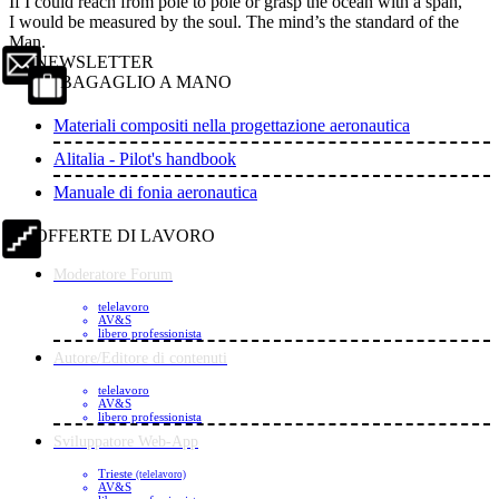
If I could reach from pole to pole or grasp the ocean with a span,
I would be measured by the soul. The mind’s the standard of the
Man.
NEWSLETTER
BAGAGLIO A MANO
Materiali compositi nella progettazione aeronautica
Alitalia - Pilot's handbook
Manuale di fonia aeronautica
OFFERTE DI LAVORO
Moderatore Forum
telelavoro
AV&S
libero professionista
Autore/Editore di contenuti
telelavoro
AV&S
libero professionista
Sviluppatore Web-App
Trieste
(telelavoro)
AV&S