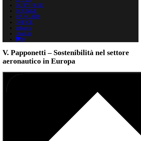
DUTY FREE
LOUNGE
HANGARS
OFFICE
imbarco
check in
0
V. Papponetti – Sostenibilità nel settore
aeronautico in Europa