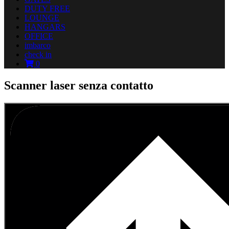
DUTY FREE
LOUNGE
HANGARS
OFFICE
imbarco
check in
0
Scanner laser senza contatto