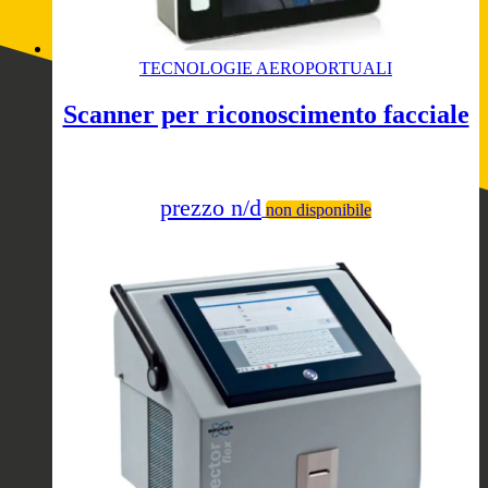
TECNOLOGIE AEROPORTUALI
Scanner per riconoscimento facciale
prezzo n/d
non disponibile