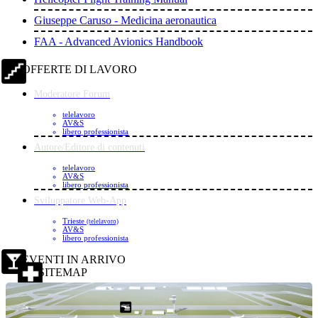
Giuseppe Caruso - Medicina aeronautica
FAA - Advanced Avionics Handbook
OFFERTE DI LAVORO
Moderatore Forum
telelavoro
AV&S
libero professionista
Autore/Editore di contenuti
telelavoro
AV&S
libero professionista
Sviluppatore Web-App
Trieste
(telelavoro)
AV&S
libero professionista
EVENTI IN ARRIVO
SITEMAP