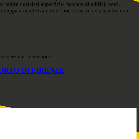
pulire qualsiasi superficie: facciate di edifici, vetri,
a sviluppata in altezza e dove non si riesce ad accedere con
scrivere una recensione.
RTO DI FI­RENZE