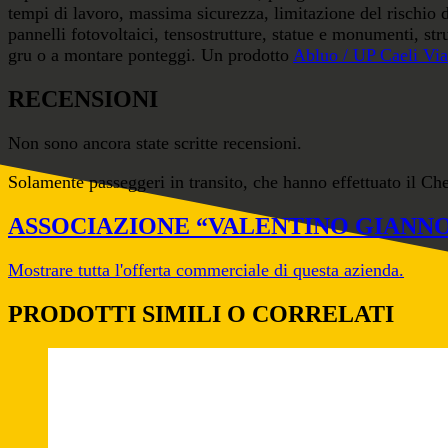
tempi di lavoro, massima sicurezza, limitazione del rischio di 
pannelli fotovoltaici, tensostrutture, statue e monumenti, stru
gru o a montare ponteggi. Un prodotto
Abluo / UP Caeli Via
RECENSIONI
Non sono ancora state scritte recensioni.
Solamente passeggeri in transito, che hanno effettuato il Ch
ASSOCIAZIONE “VALENTINO GIANNO
Mostrare tutta l'offerta commerciale di questa azienda.
PRODOTTI SIMILI O CORRELATI