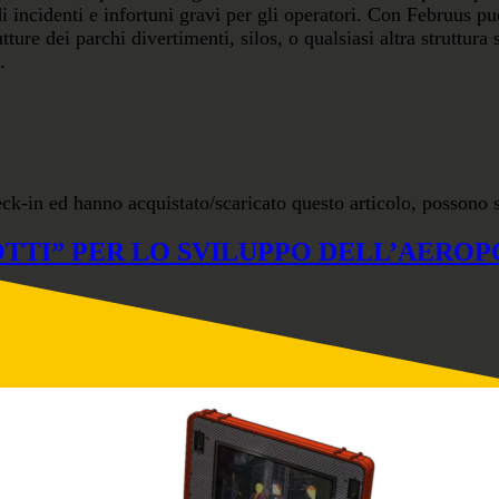
incidenti e infortuni gravi per gli operatori. Con Februus puoi 
tture dei parchi divertimenti, silos, o qualsiasi altra struttur
.
eck-in ed hanno acquistato/scaricato questo articolo, possono 
TTI” PER LO SVILUPPO DELL’AEROPO