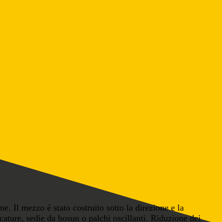
rne. Il mezzo è stato costruito sotto la direzione e la
lcature, sedie da bosun o palchi oscillanti. Riduzione dei