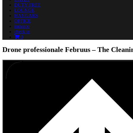
DUTY FREE
LOUNGE
HANGARS
OFFICE
imbarco
check in
0
Drone professionale Februus – The Cleani