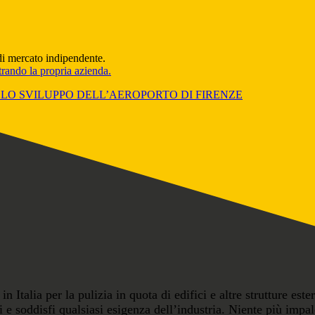
di mercato indipendente.
trando la propria azienda.
R LO SVILUPPO DELL’AEROPORTO DI FI­RENZE
 Italia per la pulizia in quota di edifici e altre strutture este
ti e soddisfi qualsiasi esigenza dell’industria. Niente più impa