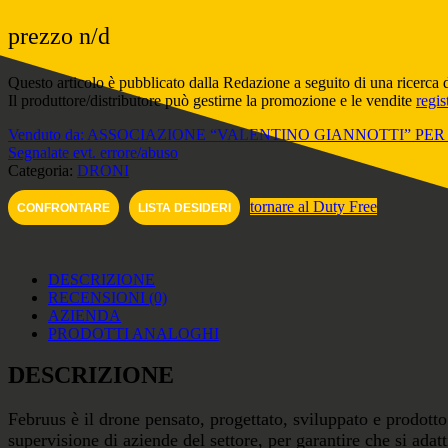
prezzo n/d
Questo articolo è pubblicato dalla Redazione a seguito di una ricerca 
Il produttore/distributore può gestirne la promozione e le vendite
regis
Venduto da: ASSOCIAZIONE “VALENTINO GIANNOTTI” PE
Segnalate evt. errore/abuso
Categoria:
DRONI
tornare al Duty Free
CONFRONTARE
LISTA DESIDERI
DESCRIZIONE
RECENSIONI (0)
AZIENDA
PRODOTTI ANALOGHI
DESCRIZIONE
Februus è il drone pensato, progettato, sviluppato e prodotto in
supervisione di aziende del settore, per garantire che si adat