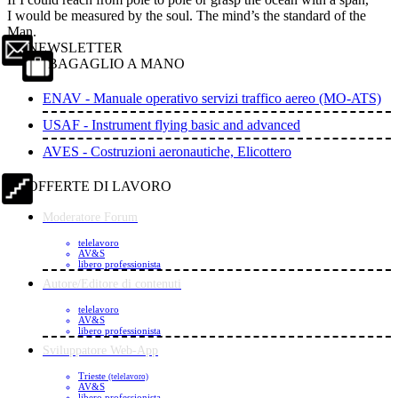
I would be measured by the soul. The mind’s the standard of the
Man.
NEWSLETTER
BAGAGLIO A MANO
ENAV - Manuale operativo servizi traffico aereo (MO-ATS)
USAF - Instrument flying basic and advanced
AVES - Costruzioni aeronautiche, Elicottero
OFFERTE DI LAVORO
Moderatore Forum
telelavoro
AV&S
libero professionista
Autore/Editore di contenuti
telelavoro
AV&S
libero professionista
Sviluppatore Web-App
Trieste
(telelavoro)
AV&S
libero professionista