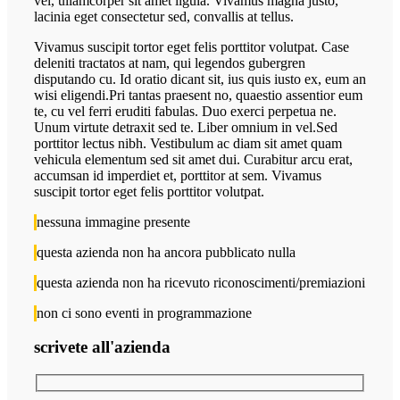
vel, ullamcorper sit amet ligula. Vivamus magna justo,
lacinia eget consectetur sed, convallis at tellus.
Vivamus suscipit tortor eget felis porttitor volutpat. Case
deleniti tractatos at nam, qui legendos gubergren
disputando cu. Id oratio dicant sit, ius quis iusto ex, eum an
wisi eligendi.Pri tantas praesent no, quaestio assentior eum
te, cu vel ferri eruditi fabulas. Duo exerci perpetua ne.
Unum virtute detraxit sed te. Liber omnium in vel.Sed
porttitor lectus nibh. Vestibulum ac diam sit amet quam
vehicula elementum sed sit amet dui. Curabitur arcu erat,
accumsan id imperdiet et, porttitor at sem. Vivamus
suscipit tortor eget felis porttitor volutpat.
nessuna immagine presente
questa azienda non ha ancora pubblicato nulla
questa azienda non ha ricevuto riconoscimenti/premiazioni
non ci sono eventi in programmazione
scrivete all'azienda