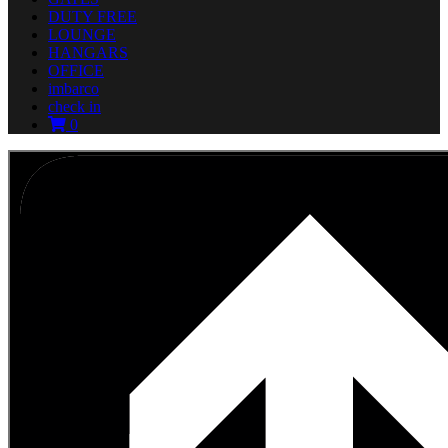
DUTY FREE
LOUNGE
HANGARS
OFFICE
imbarco
check in
0