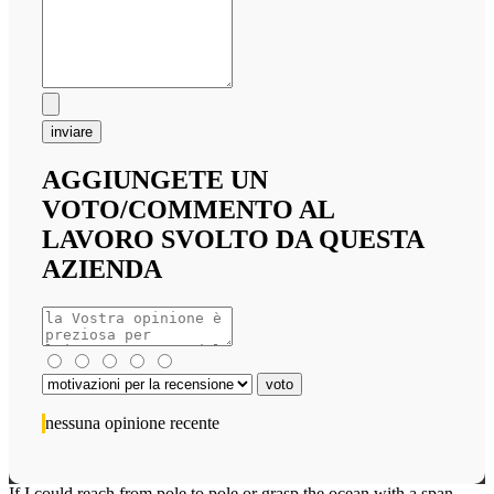
inviare
AGGIUNGETE UN
VOTO/COMMENTO AL
LAVORO SVOLTO DA QUESTA
AZIENDA
nessuna opinione recente
If I could reach from pole to pole or grasp the ocean with a span,