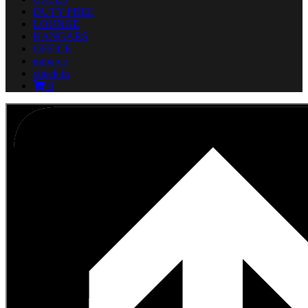
DUTY FREE
LOUNGE
HANGARS
OFFICE
imbarco
check in
0