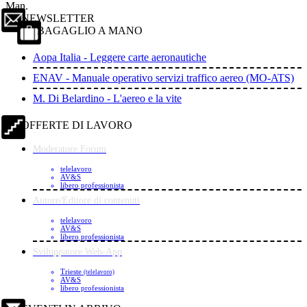
Man.
NEWSLETTER
BAGAGLIO A MANO
Aopa Italia - Leggere carte aeronautiche
ENAV - Manuale operativo servizi traffico aereo (MO-ATS)
M. Di Belardino - L'aereo e la vite
OFFERTE DI LAVORO
Moderatore Forum
telelavoro
AV&S
libero professionista
Autore/Editore di contenuti
telelavoro
AV&S
libero professionista
Sviluppatore Web-App
Trieste
(telelavoro)
AV&S
libero professionista