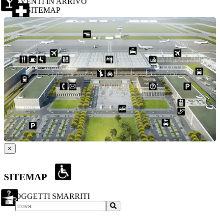
EVENTI IN ARRIVO
SITEMAP
×
SITEMAP
OGGETTI SMARRITI