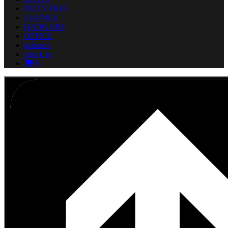
DUTY FREE
LOUNGE
HANGARS
OFFICE
imbarco
check in
0