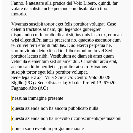
l’anno, è attestare alla pratica del Volo Libero, quindi, far
volare da solisti anche persone con disabilità di tipo
motorio.
Vivamus suscipit tortor eget felis porttitor volutpat. Case
deleniti tractatos at nam, qui legendos gubergren
disputando cu. Id oratio dicant sit, ius quis iusto ex, eum an
wisi eligendi.Pri tantas praesent no, quaestio assentior eum
te, cu vel ferri eruditi fabulas. Duo exerci perpetua ne.
Unum virtute detraxit sed te. Liber omnium in vel.Sed
porttitor lectus nibh. Vestibulum ac diam sit amet quam
vehicula elementum sed sit amet dui. Curabitur arcu erat,
accumsan id imperdiet et, porttitor at sem. Vivamus
suscipit tortor eget felis porttitor volutpat.
Sede legale :Loc. Villa Scirca c/o Centro Volo 06028
Sigillo (PG) / Sede distaccata; Via dei Profeti 13, 67020
Fagnano Alto (AQ)
nessuna immagine presente
questa azienda non ha ancora pubblicato nulla
questa azienda non ha ricevuto riconoscimenti/premiazioni
non ci sono eventi in programmazione