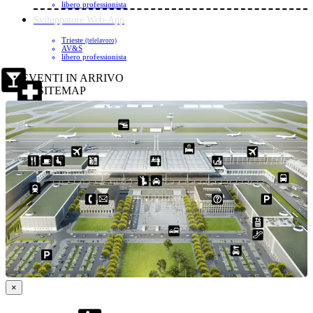
libero professionista
Sviluppatore Web-App
Trieste
(telelavoro)
AV&S
libero professionista
EVENTI IN ARRIVO
SITEMAP
×