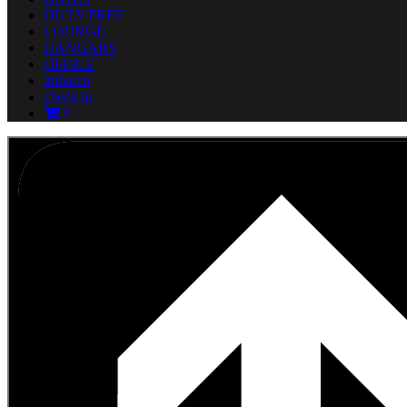
DUTY FREE
LOUNGE
HANGARS
OFFICE
imbarco
check in
0