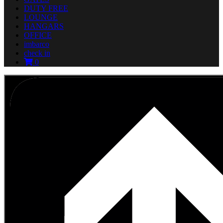
DUTY FREE
LOUNGE
HANGARS
OFFICE
imbarco
check in
0