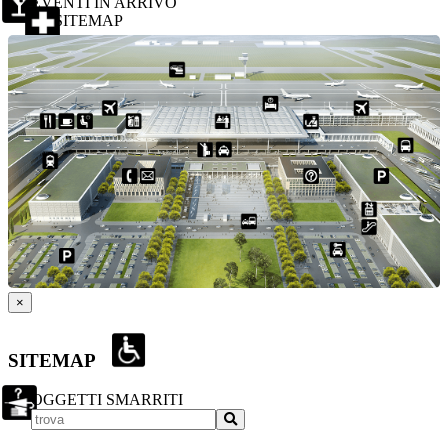
EVENTI IN ARRIVO
SITEMAP
×
SITEMAP
OGGETTI SMARRITI