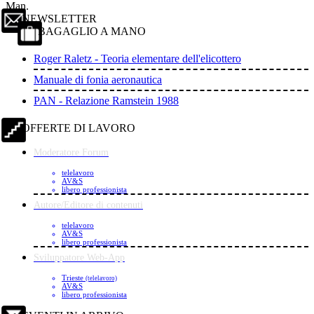
Man.
NEWSLETTER
BAGAGLIO A MANO
Roger Raletz - Teoria elementare dell'elicottero
Manuale di fonia aeronautica
PAN - Relazione Ramstein 1988
OFFERTE DI LAVORO
Moderatore Forum
telelavoro
AV&S
libero professionista
Autore/Editore di contenuti
telelavoro
AV&S
libero professionista
Sviluppatore Web-App
Trieste
(telelavoro)
AV&S
libero professionista