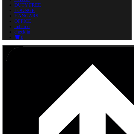
DUTY FREE
LOUNGE
HANGARS
OFFICE
imbarco
check in
0