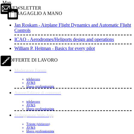
Man.
NEWSLETTER
BAGAGLIO A MANO
Jan Roskam - Airplane Flight Dynamics and Automatic Flight
Controls
ICAO - Aerodromes/Heliports design and operations
William P. Heitman - Basics for every pilot
OFFERTE DI LAVORO
Moderatore Forum
telelavoro
AV&S
libero professionista
Autore/Editore di contenuti
telelavoro
AV&S
libero professionista
Sviluppatore Web-App
Trieste
(telelavoro)
AV&S
libero professionista