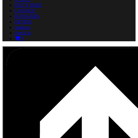
DUTY FREE
LOUNGE
HANGARS
OFFICE
imbarco
check in
0