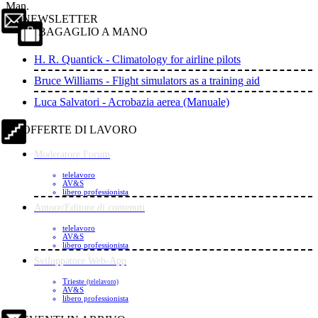
Man.
NEWSLETTER
BAGAGLIO A MANO
H. R. Quantick - Climatology for airline pilots
Bruce Williams - Flight simulators as a training aid
Luca Salvatori - Acrobazia aerea (Manuale)
OFFERTE DI LAVORO
Moderatore Forum
telelavoro
AV&S
libero professionista
Autore/Editore di contenuti
telelavoro
AV&S
libero professionista
Sviluppatore Web-App
Trieste
(telelavoro)
AV&S
libero professionista