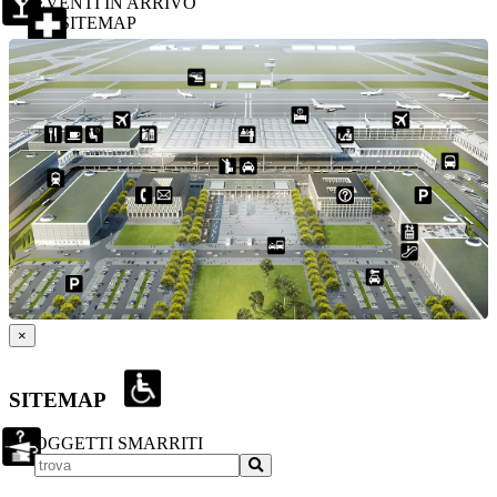
EVENTI IN ARRIVO
SITEMAP
×
SITEMAP
OGGETTI SMARRITI