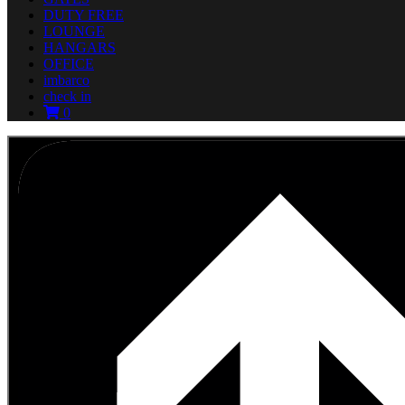
DUTY FREE
LOUNGE
HANGARS
OFFICE
imbarco
check in
0