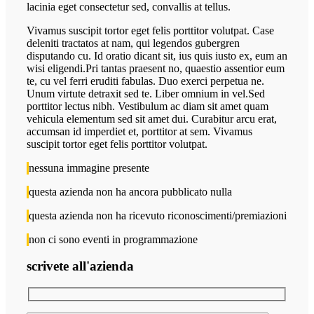
lacinia eget consectetur sed, convallis at tellus.
Vivamus suscipit tortor eget felis porttitor volutpat. Case
deleniti tractatos at nam, qui legendos gubergren
disputando cu. Id oratio dicant sit, ius quis iusto ex, eum an
wisi eligendi.Pri tantas praesent no, quaestio assentior eum
te, cu vel ferri eruditi fabulas. Duo exerci perpetua ne.
Unum virtute detraxit sed te. Liber omnium in vel.Sed
porttitor lectus nibh. Vestibulum ac diam sit amet quam
vehicula elementum sed sit amet dui. Curabitur arcu erat,
accumsan id imperdiet et, porttitor at sem. Vivamus
suscipit tortor eget felis porttitor volutpat.
nessuna immagine presente
questa azienda non ha ancora pubblicato nulla
questa azienda non ha ricevuto riconoscimenti/premiazioni
non ci sono eventi in programmazione
scrivete all'azienda