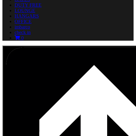
DUTY FREE
LOUNGE
HANGARS
OFFICE
imbarco
check in
0