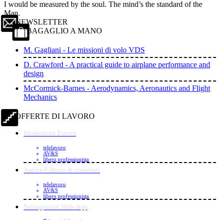
I would be measured by the soul. The mind’s the standard of the
Man.
NEWSLETTER
BAGAGLIO A MANO
M. Gagliani - Le missioni di volo VDS
D. Crawford - A practical guide to airplane performance and
design
McCormick-Barnes - Aerodynamics, Aeronautics and Flight
Mechanics
OFFERTE DI LAVORO
Moderatore Forum
telelavoro
AV&S
libero professionista
Autore/Editore di contenuti
telelavoro
AV&S
libero professionista
Sviluppatore Web-App