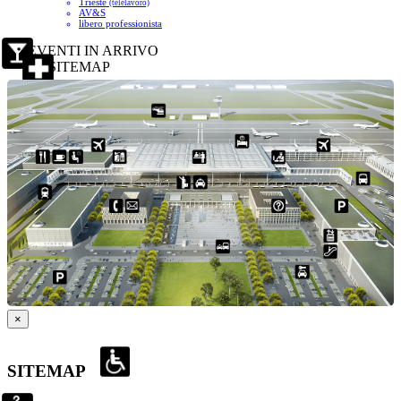
Trieste
(telelavoro)
AV&S
libero professionista
EVENTI IN ARRIVO
SITEMAP
×
SITEMAP