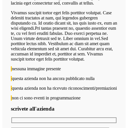
lacinia eget consectetur sed, convallis at tellus.
Vivamus suscipit tortor eget felis porttitor volutpat. Case
deleniti tractatos at nam, qui legendos gubergren
disputando cu. Id oratio dicant sit, ius quis iusto ex, eum an
wisi eligendi.Pri tantas praesent no, quaestio assentior eum
te, cu vel ferri eruditi fabulas. Duo exerci perpetua ne.
Unum virtute detraxit sed te. Liber omnium in vel.Sed
porttitor lectus nibh. Vestibulum ac diam sit amet quam
vehicula elementum sed sit amet dui. Curabitur arcu erat,
accumsan id imperdiet et, porttitor at sem. Vivamus
suscipit tortor eget felis porttitor volutpat.
nessuna immagine presente
questa azienda non ha ancora pubblicato nulla
questa azienda non ha ricevuto riconoscimenti/premiazioni
non ci sono eventi in programmazione
scrivete all'azienda