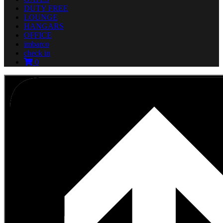
DUTY FREE
LOUNGE
HANGARS
OFFICE
imbarco
check in
0