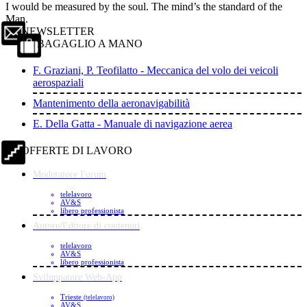
I would be measured by the soul. The mind’s the standard of the
Man.
NEWSLETTER
BAGAGLIO A MANO
F. Graziani, P. Teofilatto - Meccanica del volo dei veicoli
aerospaziali
Mantenimento della aeronavigabilità
E. Della Gatta - Manuale di navigazione aerea
OFFERTE DI LAVORO
Moderatore Forum
telelavoro
AV&S
libero professionista
Autore/Editore di contenuti
telelavoro
AV&S
libero professionista
Sviluppatore Web-App
Trieste
(telelavoro)
AV&S